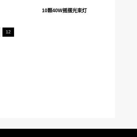
10颗40W摇摆光束灯
12