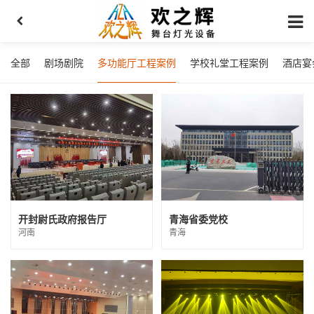
全部
剧场剧院
多功能厅工程案例
学校礼堂工程案例
酒店宴
开封尉氏政府报告厅
青海省委党校
河南
青海