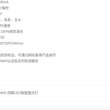
0mA
次/每秒
°
12，自走、主从
MX通道
-100%线性调光
20
*320*240mm
携防伪标志，可通过网站查询产品身份
CNAS认证标志的检测报告
0450 四颗LED智能面光灯