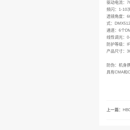
驱动电流：70
频闪：1-10
透镜角度：60
式：DMX5
通道：6个D
线性调光：0
防护等级：IP
产品尺寸：300
防伪：机身
具有CMA和
上一篇：
HB